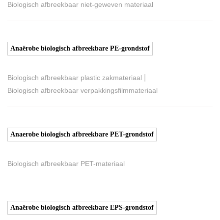
Biologisch afbreekbaar niet-geweven materiaal
Anaërobe biologisch afbreekbare PE-grondstof
|
Biologisch afbreekbaar plastic zakmateriaal
Biologisch afbreekbaar verpakkingsfilmmateriaal
Anaerobe biologisch afbreekbare PET-grondstof
Biologisch afbreekbaar PET-materiaal
Anaërobe biologisch afbreekbare EPS-grondstof