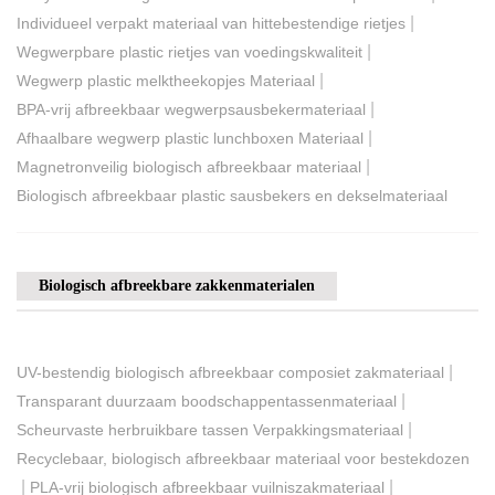
|
Individueel verpakt materiaal van hittebestendige rietjes
|
Wegwerpbare plastic rietjes van voedingskwaliteit
|
Wegwerp plastic melktheekopjes Materiaal
|
BPA-vrij afbreekbaar wegwerpsausbekermateriaal
|
Afhaalbare wegwerp plastic lunchboxen Materiaal
|
Magnetronveilig biologisch afbreekbaar materiaal
Biologisch afbreekbaar plastic sausbekers en dekselmateriaal
Biologisch afbreekbare zakkenmaterialen
|
UV-bestendig biologisch afbreekbaar composiet zakmateriaal
|
Transparant duurzaam boodschappentassenmateriaal
|
Scheurvaste herbruikbare tassen Verpakkingsmateriaal
Recyclebaar, biologisch afbreekbaar materiaal voor bestekdozen
|
|
PLA-vrij biologisch afbreekbaar vuilniszakmateriaal