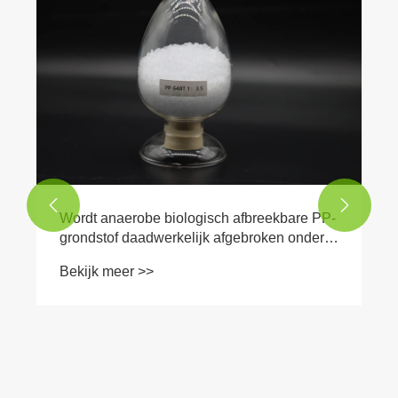


Wordt anaerobe biologisch afbreekbare PP-
grondstof daadwerkelijk afgebroken onder
stortomstandigheden, of is de claim nog
Bekijk meer >>
steeds niet bewezen?