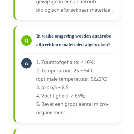
gewijzigd in een anaëroob
biologisch afbreekbaar materiaal.
In welke omgeving worden anaërobe
Q
afbreekbare materialen afgebroken?
1. Zuurstofgehalte: < 10%;
A
2. Temperatuur: 25 ~ 54˚C
(optimale temperatuur: 52±2˚C);
3. pH: 6,5 ~ 8,5;
4. Vochtigheid: > 65%;
5. Bevat een groot aantal micro-
organismen;